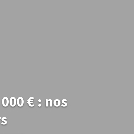
000 € : nos
rs