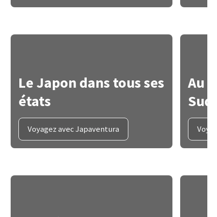
Le Japon dans tous ses
Au c
états
Sud-
Voyagez avec Japaventura
Voyag