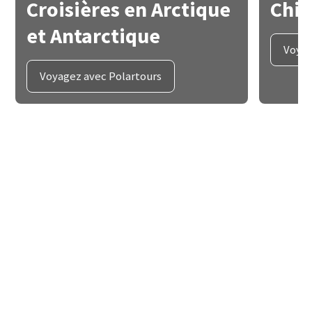
Croisières en Arctique
Chi
et Antarctique
Voyag
Voyagez avec Polartours